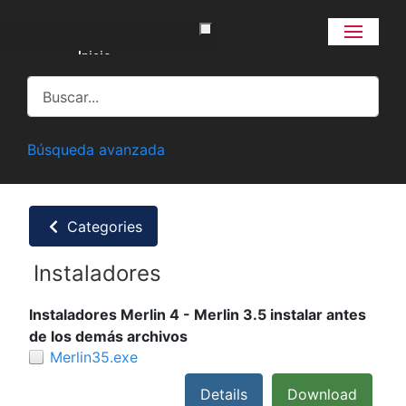
Inicio
Buscar
Preguntas y respuestas
Descargar
Búsqueda avanzada
Ingresar
Privacidad
Categories
Ayudas en video
Instaladores
Instaladores Merlin 4 - Merlin 3.5 instalar antes
de los demás archivos
Merlin35.exe
Details
Download