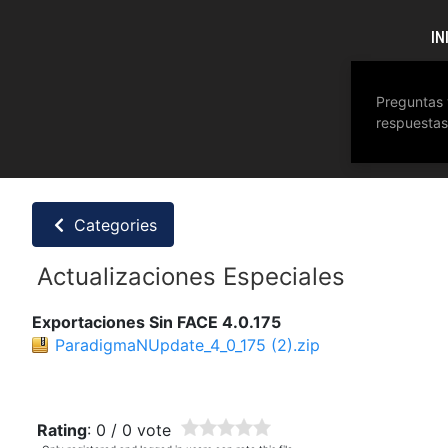
IN
Preguntas 
respuesta
Categories
Actualizaciones Especiales
Exportaciones Sin FACE 4.0.175
ParadigmaNUpdate_4_0_175 (2).zip
Rating
: 0 / 0 vote